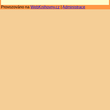
Provozováno na
WebKnihovny.cz
|
Administrace