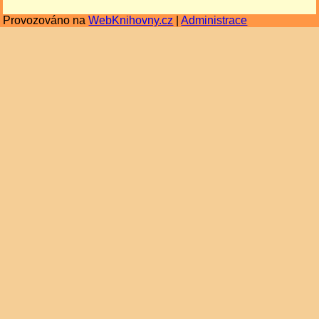
Provozováno na
WebKnihovny.cz
|
Administrace