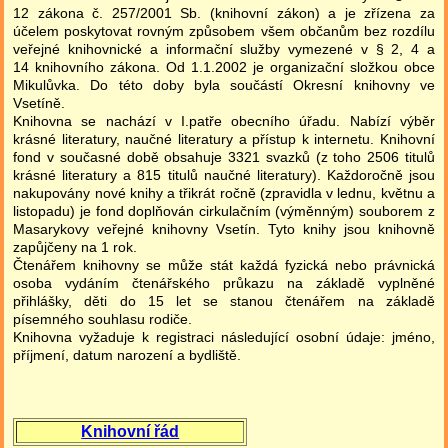
12 zákona č. 257/2001 Sb. (knihovní zákon) a je zřízena za
účelem poskytovat rovným způsobem všem občanům bez rozdílu
veřejné knihovnické a informační služby vymezené v § 2, 4 a
14 knihovního zákona. Od 1.1.2002 je organizační složkou obce
Mikulůvka. Do této doby byla součástí Okresní knihovny ve
Vsetíně.
Knihovna se nachází v I.patře obecního úřadu. Nabízí výběr
krásné literatury, naučné literatury a přístup k internetu. Knihovní
fond v současné době obsahuje 3321 svazků (z toho 2506 titulů
krásné literatury a 815 titulů naučné literatury). Kaž­doročně jsou
nakupovány nové knihy a třikrát ročně (zpravidla v lednu, květnu a
listopadu) je fond doplňován cirkulačním (výměnným) souborem z
Ma­sarykovy veřejné knihovny Vsetín. Tyto knihy jsou knihovně
zapůjčeny na 1 rok.
Čtenářem knihovny se může stát každá fyzická nebo právnická
osoba vydáním čtenářského průkazu na základě vyplněné
přihlášky, děti do 15 let se stanou čtenářem na základě
písemného souhlasu rodiče.
Knihovna vyžaduje k registraci následující osobní údaje: jméno,
příjmení, datum narození a bydliště.
Knihovní řád