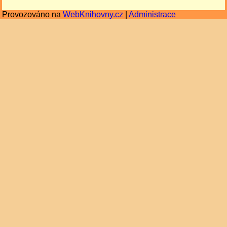
Provozováno na
WebKnihovny.cz
|
Administrace